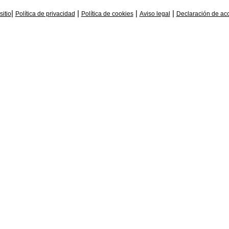
|
|
|
|
itio
Política de privacidad
Política de cookies
Aviso legal
Declaración de acc